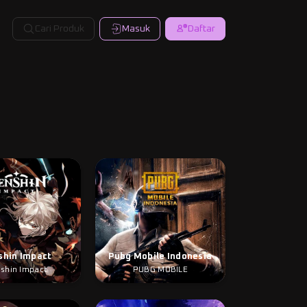
Cari Produk
Masuk
Daftar
shin Impact
Pubg Mobile Indonesia
shin Impact
PUBG MOBILE