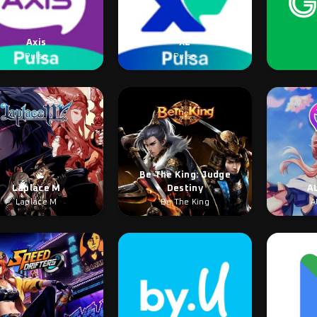
Axis
XL
Pulsa
Pulsa
Be The King: Judge
Laplace M
Destiny
A
Laplace M
Be The King
A