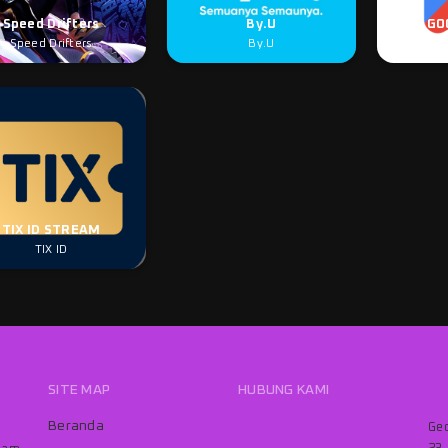
Speed Drifters
By.U
GO
Speed Drifters
By.U
GO
TIX ID STREAM
TIX ID
SITE MAP
HUBUNG KAMI
Beranda
Ged