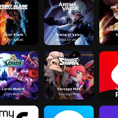
ONE P
Point Blank
Arena of Valor
S
POINT BLANK
ARENA OF VALOR
Lords Mobile
Sausage Man
T
Lords Mobile
Sausage Man