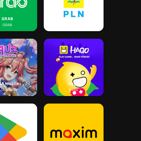
GRAB
Token Listrik
GRAB
Token Listrik
U2 Mobile
Hago
U2 Mobile
hago