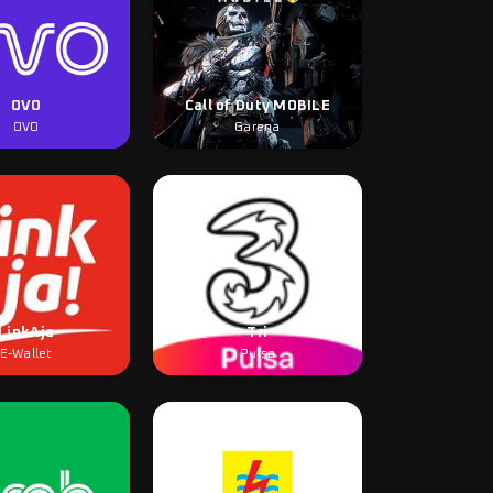
OVO
Call of Duty MOBILE
OVO
Garena
LinkAja
Tri
E-Wallet
Pulsa