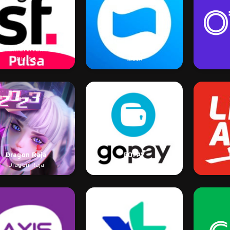
Smartfren
Dana
PULSA
DANA
Dragon Raja
GOPAY
Dragon Raja
Gopay