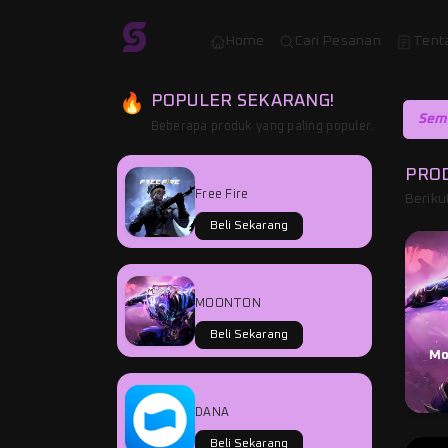
Home
Cari Pesanan
Tent
POPULER SEKARANG!
Sem
Beberapa produk yang paling populer.
PRO
Free Fire
Beriku
Beli Sekarang
MOONTON
Beli Sekarang
Mo
DANA
Beli Sekarang