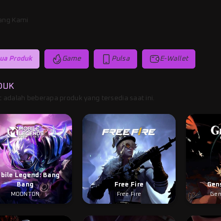
ang Kami
ua Produk
Game
Pulsa
E-Wallet
DUK
t adalah beberapa produk yang tersedia saat ini.
bile Legend: Bang
Bang
Free Fire
Gen
MOONTON
Free Fire
Gen