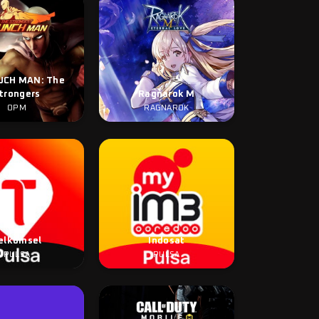
UCH MAN: The
trongers
Ragnarok M
OPM
RAGNAROK
elkomsel
Indosat
PULSA
PULSA