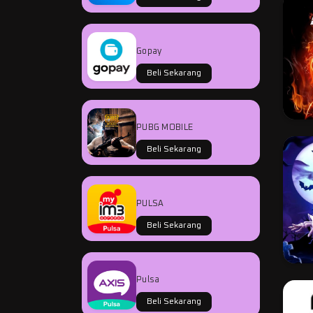
Gopay
Beli Sekarang
PUBG MOBILE
Beli Sekarang
PULSA
Beli Sekarang
Pulsa
Beli Sekarang