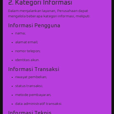
2. Kategori Informasi
Dalam menjalankan layanan, Perusahaan dapat
mengelola beberapa kategori informasi, meliputi:
Informasi Pengguna
nama;
alamat email;
nomor telepon;
identitas akun.
Informasi Transaksi
riwayat pembelian;
status transaksi;
metode pembayaran;
data administratif transaksi.
Informasi Teknis