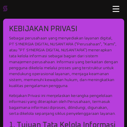
KEBIJAKAN PRIVASI
Sebagai perusahaan yang menyediakan layanan digital,
PT SYNERGIA DIGITAL NUSANTARA ("Perusahaan", "Kami",
atau "PT SYNERGIA DIGITAL NUSANTARA") menerapkan
tata kelola informasi sebagai bagian dari sistem
manajemen perusahaan. Informasi yang berkaitan dengan
pengguna dikelola melalui proses yang terstruktur untuk
mendukung operasional layanan, menjaga keamanan
sistem, memenuhi kewajiban hukum, dan meningkatkan
kualitas pengalaman pengguna.
Kebijakan Privasi ini menjelaskan kerangka pengelolaan
informasi yang diterapkan oleh Perusahaan, termasuk
bagaimana informasi diproses, dilindungi, digunakan,
serta dikelola sepanjang siklus penyelenggaraan layanan.
1. Tujuan Tata Kelola Informasi