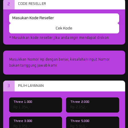
2
CODE RESELLER
Cek Kode
* Masukkan kode reseller jika anda ingin mendapat diskon
Masukkan Nomor Hp dengan benar, kesalahan input Nomor
bukan tanggung jawab kami.
3
PILIH LAYANAN
Three 1.000
Three 2.000
Rp 1.354,-
Rp 2.352,-
Three 3.000
Three 5.000
Rp 3.351,-
Rp 5.910,-