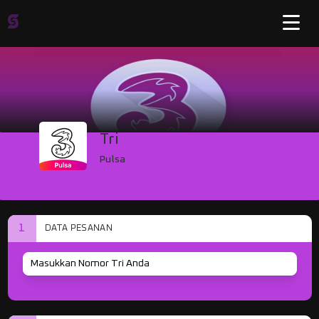
Tri
Pulsa
1
DATA PESANAN